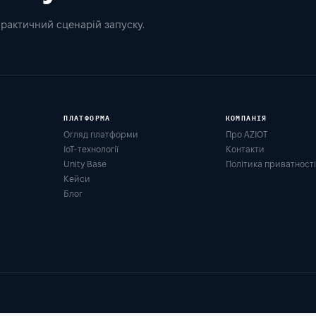
практичний сценарій запуску.
ПЛАТФОРМА
КОМПАНІЯ
Огляд платформи
Про AZIOT
IoT-технології
Контакти
Unity Base
Політика приватності
Кейси
Блог