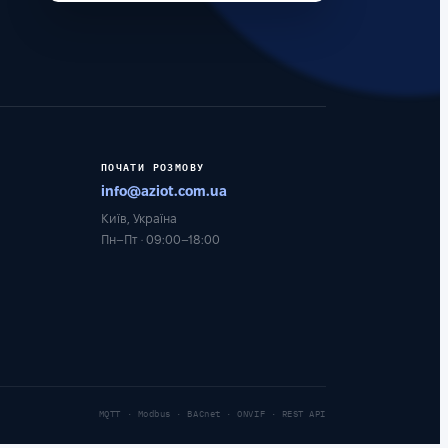
ПОЧАТИ РОЗМОВУ
info@aziot.com.ua
Київ, Україна
Пн–Пт · 09:00–18:00
MQTT · Modbus · BACnet · ONVIF · REST API