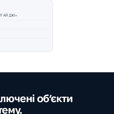
Т АЙ ДЖІ»
ключені об’єкти
тему.