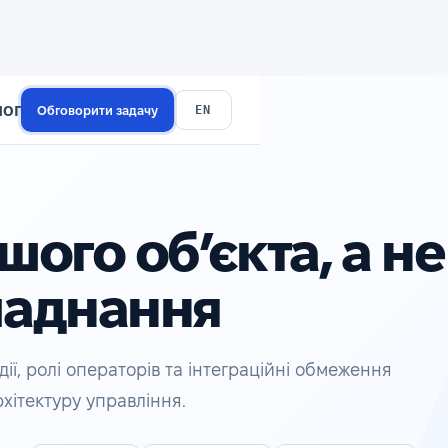
лог
EN
Обговорити задачу
шого об’єкта, а не
ладнання
ії, ролі операторів та інтеграційні обмеження
хітектуру управління.