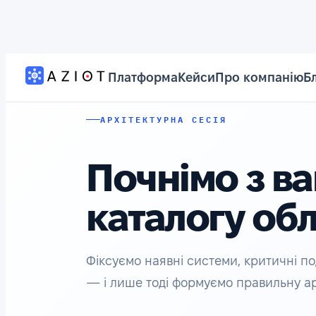
Платформа
Кейси
Про компанію
Б
АРХІТЕКТУРНА СЕСІЯ
Почнімо з ва
каталогу об
Фіксуємо наявні системи, критичні под
— і лише тоді формуємо правильну ар