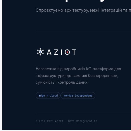
Спроєктуємо архітектуру, межі інтеграцій та 
Незалежна від виробників IoT-платформа для
інфраструктури, де важливі безперервність,
сумісність і контроль даних.
Edge + Cloud
Vendor-independent
© 2017-2026 AZIOT · Data Management IG