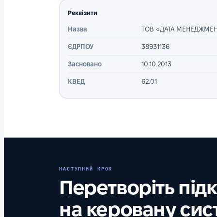
Реквізити
Назва
ТОВ «ДАТА МЕНЕДЖМЕН
ЄДРПОУ
38931136
Засновано
10.10.2013
КВЕД
62.01
НАСТУПНИЙ КРОК
Перетворіть під
на керовану сис