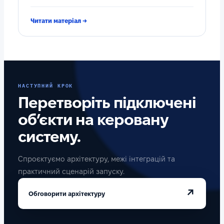
Читати матеріал →
НАСТУПНИЙ КРОК
Перетворіть підключені
об’єкти на керовану
систему.
Спроєктуємо архітектуру, межі інтеграцій та
практичний сценарій запуску.
↗
Обговорити архітектуру