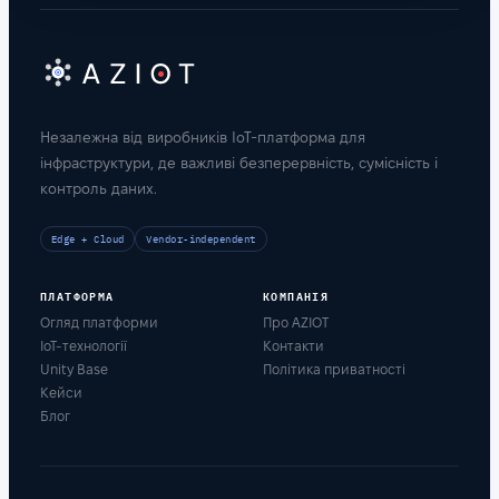
Незалежна від виробників IoT-платформа для
інфраструктури, де важливі безперервність, сумісність і
контроль даних.
Edge + Cloud
Vendor-independent
ПЛАТФОРМА
КОМПАНІЯ
Огляд платформи
Про AZIOT
IoT-технології
Контакти
Unity Base
Політика приватності
Кейси
Блог