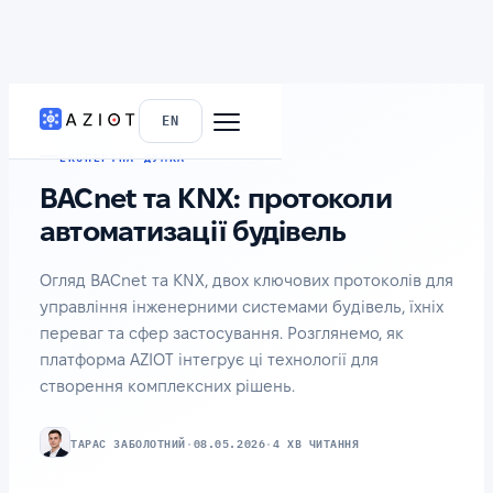
ГОЛОВНА
›
БЛОГ
EN
ЕКСПЕРТНА ДУМКА
BACnet та KNX: протоколи
автоматизації будівель
Огляд BACnet та KNX, двох ключових протоколів для
управління інженерними системами будівель, їхніх
переваг та сфер застосування. Розглянемо, як
платформа AZIOT інтегрує ці технології для
створення комплексних рішень.
ТАРАС ЗАБОЛОТНИЙ
·
08.05.2026
·
4 ХВ ЧИТАННЯ