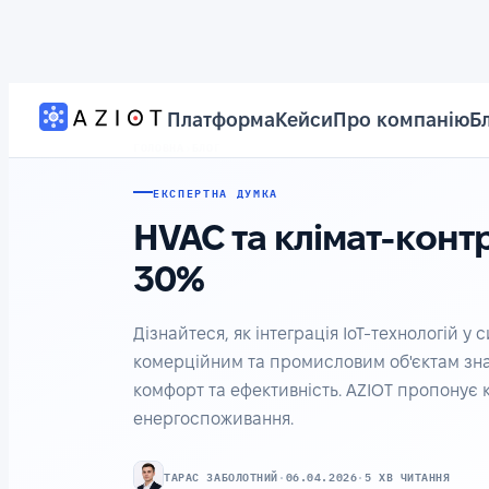
Платформа
Кейси
Про компанію
Б
ГОЛОВНА
›
БЛОГ
ЕКСПЕРТНА ДУМКА
HVAC та клімат-контр
30%
Дізнайтеся, як інтеграція IoT-технологій 
комерційним та промисловим об'єктам зна
комфорт та ефективність. AZIOT пропонує 
енергоспоживання.
ТАРАС ЗАБОЛОТНИЙ
·
06.04.2026
·
5 ХВ ЧИТАННЯ