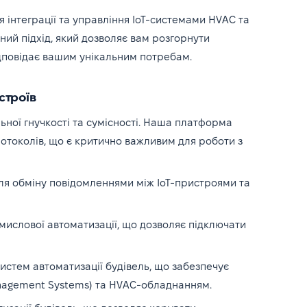
інтеграції та управління IoT-системами HVAC та
ий підхід, який дозволяє вам розгорнути
дповідає вашим унікальним потребам.
строїв
ної гнучкості та сумісності. Наша платформа
отоколів, що є критично важливим для роботи з
ля обміну повідомленнями між IoT-пристроями та
ислової автоматизації, що дозволяє підключати
истем автоматизації будівель, що забезпечує
anagement Systems) та HVAC-обладнанням.