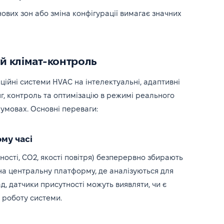
ових зон або зміна конфігурації вимагає значних
ий клімат-контроль
ційні системи HVAC на інтелектуальні, адаптивні
г, контроль та оптимізацію в режимі реального
 умовах. Основні переваги:
ому часі
тності, CO2, якості повітря) безперервно збирають
я на центральну платформу, де аналізуються для
, датчики присутності можуть виявляти, чи є
 роботу системи.