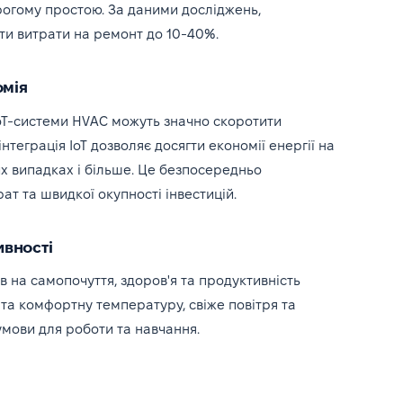
орогому простою. За даними досліджень,
и витрати на ремонт до 10-40%.
омія
IoT-системи HVAC можуть значно скоротити
інтеграція IoT дозволяє досягти економії енергії на
х випадках і більше. Це безпосередньо
т та швидкої окупності інвестицій.
ивності
 на самопочуття, здоров'я та продуктивність
 та комфортну температуру, свіже повітря та
умови для роботи та навчання.