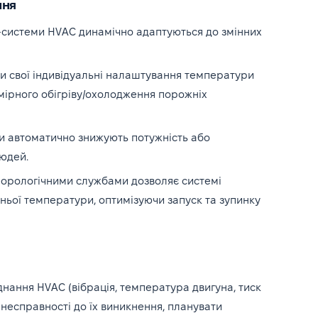
ння
T-системи HVAC динамічно адаптуються до змінних
и свої індивідуальні налаштування температури
дмірного обігріву/охолодження порожніх
 автоматично знижують потужність або
юдей.
еорологічними службами дозволяє системі
шньої температури, оптимізуючи запуск та зупинку
днання HVAC (вібрація, температура двигуна, тиск
і несправності до їх виникнення, планувати