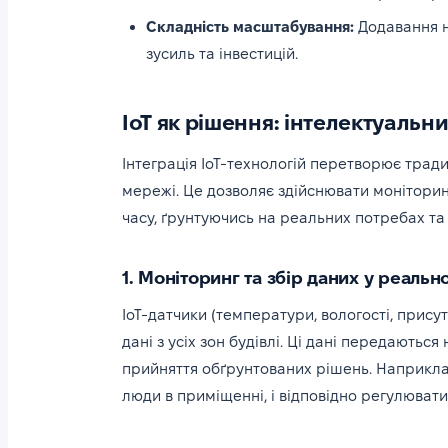
Складність масштабування:
Додавання н
зусиль та інвестицій.
IoT як рішення: інтелектуальн
Інтеграція IoT-технологій перетворює тради
мережі. Це дозволяє здійснювати моніторин
часу, ґрунтуючись на реальних потребах та
1. Моніторинг та збір даних у реальн
IoT-датчики (температури, вологості, прису
дані з усіх зон будівлі. Ці дані передаютьс
прийняття обґрунтованих рішень. Наприклад
люди в приміщенні, і відповідно регулювати