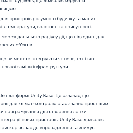
зації будівель, що дозволяє керувати
иляцією.
для пристроїв розумного будинку та малих
ків температури, вологості та присутності.
мереж дальнього радіусу дії, що підходить для
лених об'єктів.
о ви можете інтегрувати як нове, так і вже
 повної заміни інфраструктури.
e платформі Unity Base. Це означає, що
ень для клімат-контролю стає значно простішим
ки програмування для створення логіки
нтеграції нових пристроїв. Unity Base дозволяє
 прискорює час до впровадження та знижує