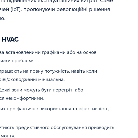
та підвищених експлуатаційних витрат. Саме
чей (IoT), пропонуючи революційні рішення
ю.
м HVAC
за встановленими графіками або на основі
низки проблем:
рацюють на повну потужність, навіть коли
іві/охолодженні мінімальна.
еякі зони можуть бути перегріті або
ься некомфортними.
их про фактичне використання та ефективність,
утність предиктивного обслуговування призводить
емонту.