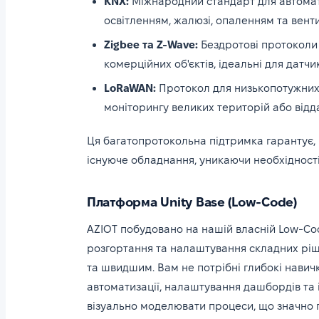
KNX:
Міжнародний стандарт для автомати
освітленням, жалюзі, опаленням та вент
Zigbee та Z-Wave:
Бездротові протоколи 
комерційних об'єктів, ідеальні для датчи
LoRaWAN:
Протокол для низькопотужних 
моніторингу великих територій або відда
Ця багатопротокольна підтримка гарантує, щ
існуюче обладнання, уникаючи необхідності
Платформа Unity Base (Low-Code)
AZIOT побудовано на нашій власній Low-Cod
розгортання та налаштування складних ріш
та швидшим. Вам не потрібні глибокі навич
автоматизації, налаштування дашбордів та і
візуально моделювати процеси, що значно