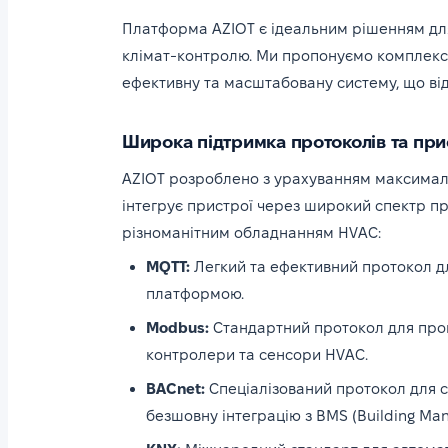
Платформа AZIOT є ідеальним рішенням для 
клімат-контролю. Ми пропонуємо комплексн
ефективну та масштабовану систему, що ві
Широка підтримка протоколів та при
AZIOT розроблено з урахуванням максималь
інтегрує пристрої через широкий спектр пр
різноманітним обладнанням HVAC:
MQTT:
Легкий та ефективний протокол д
платформою.
Modbus:
Стандартний протокол для пром
контролери та сенсори HVAC.
BACnet:
Спеціалізований протокол для с
безшовну інтеграцію з BMS (Building M