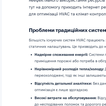
неефективного використання ресурсів 
тут на допомогу приходить Інтернет ре
для оптимізації HVAC та клімат-контрол
Проблеми традиційних систе
Більшість існуючих систем HVAC працюють 
статичних налаштувань. Це призводить до 
Надмірне споживання енергії:
Системи п
приміщення порожні або потреба в обігр
Нерівномірний розподіл тепла/холоду:
Д
переохолоджені, тоді як інші залишают
Відсутність детальної аналітики:
Без дан
оптимізація є лише здогадкою.
Високі витрати на обслуговування:
Відс
до несподіваних поломок та дорогого р