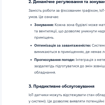
2. Динамічне регулювання та зонува
Замість роботи за фіксованим графіком, Io
умов. Це означає:
Зонування:
Кожна зона будівлі може мат
та вентиляції, що дозволяє уникнути на
приміщень.
Оптимізація за завантаженістю:
Системи
вимикаються в приміщеннях, де немає л
Прогнозування погоди:
Інтеграція з мет
заздалегідь підготуватися до змін зовні
обладнання.
3. Предиктивне обслуговування
IoT-датчики можуть відстежувати стан обла
у системі). Це дозволяє виявляти потенційн