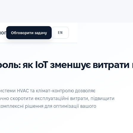
лог
EN
Обговорити задачу
оль: як IoT зменшує витрати
у системи HVAC та клімат-контролю дозволяє
чно скоротити експлуатаційні витрати, підвищити
комплексні рішення для оптимізації вашого