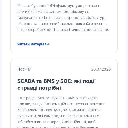
Масштабування IoT-інфраструктури до тисяч
датчиків вимагає системного підходу до
іменування тегів. Ця стаття пропонує архітектурні
рішення та практичний чеклист для забезпечення
інтероперабельності та аналітичної цінності даних.
Читати матеріал →
Новини
26.07.2026
SCADA та BMS у SOC: які події
справді потрібні
Інтеграція систем SCADA та BMS у SOC часто
призводить до інформаційного перевантаження.
Керівникам інфраструктури критично важливо
визначити, які саме події є релевантними для
кібербезпеки та операційної стійкості, щоб
уникнути «втоми від тривог» та забезпечити