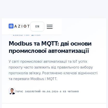
ГОЛОВНА
›
БЛОГ
EN
ЕКСПЕРТНА ДУМКА
Modbus та MQTT: дві основи
промислової автоматизації
У світі промислової автоматизації та IoT успіх
проєкту часто залежить від правильного вибору
протоколів зв'язку. Розглянемо ключові відмінності
та переваги Modbus і MQTT.
ТАРАС ЗАБОЛОТНИЙ
·
06.04.2026
·
4 ХВ ЧИТАННЯ