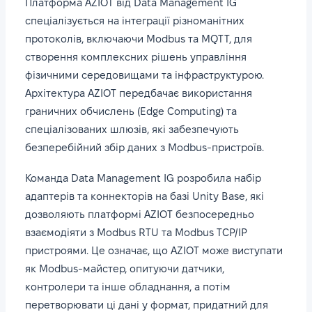
Платформа AZIOT від Data Management IG
спеціалізується на інтеграції різноманітних
протоколів, включаючи Modbus та MQTT, для
створення комплексних рішень управління
фізичними середовищами та інфраструктурою.
Архітектура AZIOT передбачає використання
граничних обчислень (Edge Computing) та
спеціалізованих шлюзів, які забезпечують
безперебійний збір даних з Modbus-пристроїв.
Команда Data Management IG розробила набір
адаптерів та коннекторів на базі Unity Base, які
дозволяють платформі AZIOT безпосередньо
взаємодіяти з Modbus RTU та Modbus TCP/IP
пристроями. Це означає, що AZIOT може виступати
як Modbus-майстер, опитуючи датчики,
контролери та інше обладнання, а потім
перетворювати ці дані у формат, придатний для