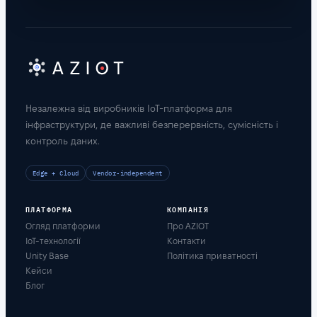
Незалежна від виробників IoT-платформа для
інфраструктури, де важливі безперервність, сумісність і
контроль даних.
Edge + Cloud
Vendor-independent
ПЛАТФОРМА
КОМПАНІЯ
Огляд платформи
Про AZIOT
IoT-технології
Контакти
Unity Base
Політика приватності
Кейси
Блог