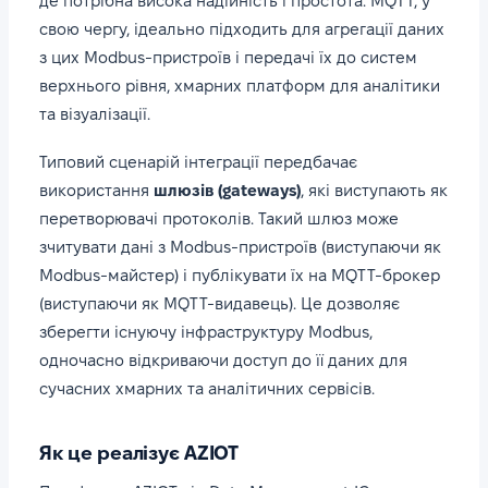
де потрібна висока надійність і простота. MQTT, у
свою чергу, ідеально підходить для агрегації даних
з цих Modbus-пристроїв і передачі їх до систем
верхнього рівня, хмарних платформ для аналітики
та візуалізації.
Типовий сценарій інтеграції передбачає
використання
шлюзів (gateways)
, які виступають як
перетворювачі протоколів. Такий шлюз може
зчитувати дані з Modbus-пристроїв (виступаючи як
Modbus-майстер) і публікувати їх на MQTT-брокер
(виступаючи як MQTT-видавець). Це дозволяє
зберегти існуючу інфраструктуру Modbus,
одночасно відкриваючи доступ до її даних для
сучасних хмарних та аналітичних сервісів.
Як це реалізує AZIOT