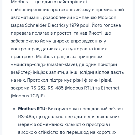
Modbus — це один з найстаріших і
найпоширеніших протоколів зв'язку в промисловій
автоматизації, розроблений компанією Modicon
(зараз Schneider Electric) у 1979 році. Його головна
перевага полягає в простоті та надійності, що
забезпечило йому широке впровадження у
контролерах, датчиках, актуаторах та інших
пристроях. Modbus працює за принципом
«майстер-слід» (master-slave), де один пристрій
(майстер) ініціює запити, а інші (сліди) відповідають
на них. Протокол підтримує різні фізичні рівні,
зокрема RS-232, RS-485 (Modbus RTU) та Ethernet
(Modbus TCP/IP).
Modbus RTU:
Використовує послідовний зв'язок
RS-485, що ідеально підходить для локальних
мереж з обмеженою кількістю пристроїв і
високою стійкістю до перешкод на коротких