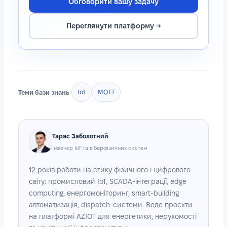
Обговорити вашу задачу
Переглянути платформу →
Теми бази знань
IoT
MQTT
Тарас Заболотний
Інженер IoT та кіберфізичних систем
12 років роботи на стику фізичного і цифрового
світу: промисловий IoT, SCADA-інтеграції, edge
computing, енергомоніторинг, smart-building
автоматизація, dispatch-системи. Веде проєкти
на платформі AZIOT для енергетики, нерухомості