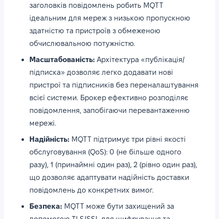
заголовків повідомлень робить MQTT
ідеальним для мереж з низькою пропускною
здатністю та пристроїв з обмеженою
обчислювальною потужністю.
Масштабованість:
Архітектура «публікація/
підписка» дозволяє легко додавати нові
пристрої та підписників без переналаштування
всієї системи. Брокер ефективно розподіляє
повідомлення, запобігаючи перевантаженню
мережі.
Надійність:
MQTT підтримує три рівні якості
обслуговування (QoS): 0 (не більше одного
разу), 1 (принаймні один раз), 2 (рівно один раз),
що дозволяє адаптувати надійність доставки
повідомлень до конкретних вимог.
Безпека:
MQTT може бути захищений за
допомогою TLS/SSL для шифрування та