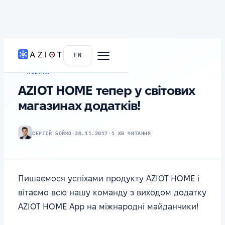
ГОЛОВНА
›
БЛОГ
EN
НОВИНИ
AZIOT HOME тепер у світових
магазинах додатків!
СЕРГІЙ БОЙКО
·
20.11.2017
·
1 ХВ ЧИТАННЯ
Пишаємося успіхами продукту AZIOT HOME і
вітаємо всю нашу команду з виходом додатку
AZIOT HOME App на міжнародні майданчики!