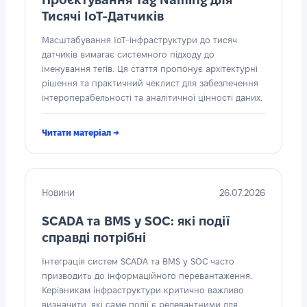
Тисячі IoT-Датчиків
Масштабування IoT-інфраструктури до тисяч
датчиків вимагає системного підходу до
іменування тегів. Ця стаття пропонує архітектурні
рішення та практичний чеклист для забезпечення
інтероперабельності та аналітичної цінності даних.
Читати матеріал →
Новини
26.07.2026
SCADA та BMS у SOC: які події
справді потрібні
Інтеграція систем SCADA та BMS у SOC часто
призводить до інформаційного перевантаження.
Керівникам інфраструктури критично важливо
визначити, які саме події є релевантними для