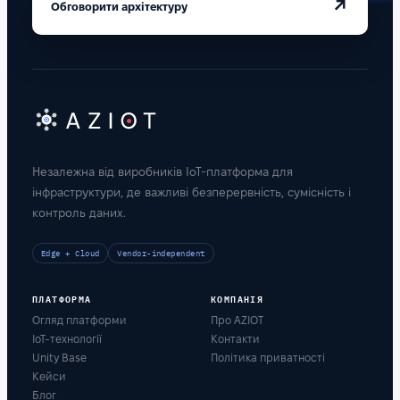
↗
Обговорити архітектуру
Незалежна від виробників IoT-платформа для
інфраструктури, де важливі безперервність, сумісність і
контроль даних.
Edge + Cloud
Vendor-independent
ПЛАТФОРМА
КОМПАНІЯ
Огляд платформи
Про AZIOT
IoT-технології
Контакти
Unity Base
Політика приватності
Кейси
Блог