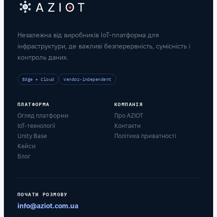
Незалежна від виробників IoT-платформа для
інфраструктури, де важливі безперервність, сумісність і
контроль даних.
Edge + Cloud
Vendor-independent
ПЛАТФОРМА
КОМПАНІЯ
Огляд платформи
Про AZIOT
IoT-технології
Контакти
Unity Base
Політика приватності
Кейси
Блог
ПОЧАТИ РОЗМОВУ
info@aziot.com.ua