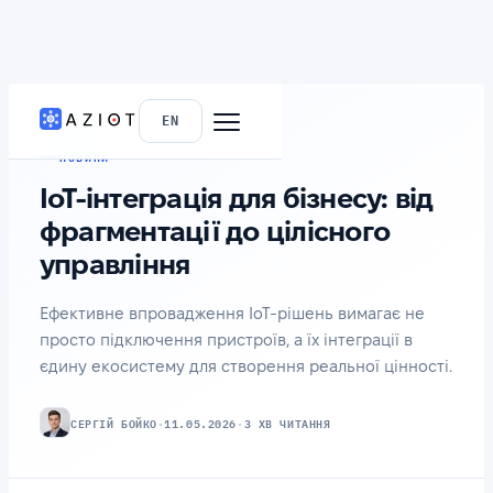
ГОЛОВНА
›
БЛОГ
EN
НОВИНИ
IoT-інтеграція для бізнесу: від
фрагментації до цілісного
управління
Ефективне впровадження IoT-рішень вимагає не
просто підключення пристроїв, а їх інтеграції в
єдину екосистему для створення реальної цінності.
СЕРГІЙ БОЙКО
·
11.05.2026
·
3 ХВ ЧИТАННЯ