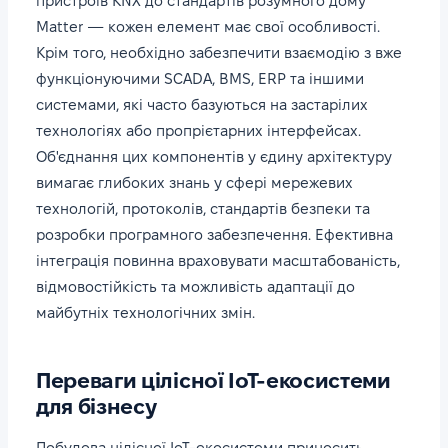
пристроїв KNX до стандартів розумного дому
Matter — кожен елемент має свої особливості.
Крім того, необхідно забезпечити взаємодію з вже
функціонуючими SCADA, BMS, ERP та іншими
системами, які часто базуються на застарілих
технологіях або пропрієтарних інтерфейсах.
Об'єднання цих компонентів у єдину архітектуру
вимагає глибоких знань у сфері мережевих
технологій, протоколів, стандартів безпеки та
розробки програмного забезпечення. Ефективна
інтеграція повинна враховувати масштабованість,
відмовостійкість та можливість адаптації до
майбутніх технологічних змін.
Переваги цілісної IoT-екосистеми
для бізнесу
Побудова цілісної IoT-екосистеми приносить