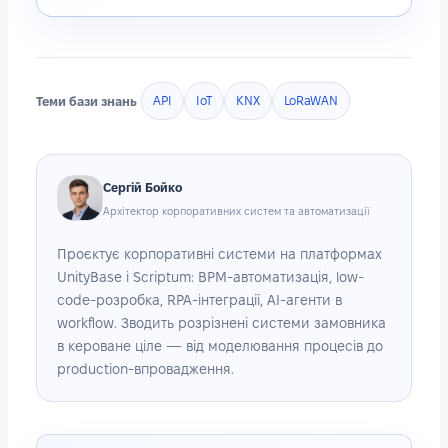
Теми бази знань
API
IoT
KNX
LoRaWAN
Сергій Бойко
Архітектор корпоративних систем та автоматизації
Проєктує корпоративні системи на платформах
UnityBase і Scriptum: BPM-автоматизація, low-
code-розробка, RPA-інтеграції, AI-агенти в
workflow. Зводить розрізнені системи замовника
в кероване ціле — від моделювання процесів до
production-впровадження.