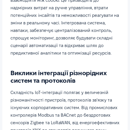
взаємодіяти між собою. Це призводить до
надмірних витрат на ручне управління, втрати
потенційних інсайтів та неможливості реагувати на
зміни в реальному часі. Інтегрована система,
навпаки, забезпечує централізований контроль,
спрощує моніторинг, дозволяє будувати складні
сценарії автоматизації та відкриває шлях до
предиктивної аналітики та оптимізації ресурсів.
Виклики інтеграції різнорідних
систем та протоколів
Складність IoT-інтеграції полягає у величезній
різноманітності пристроїв, протоколів зв'язку та
існуючих корпоративних систем. Від промислових
контролерів Modbus та BACnet до бездротових
сенсорів Zigbee та LoRaWAN, від енергоефективних