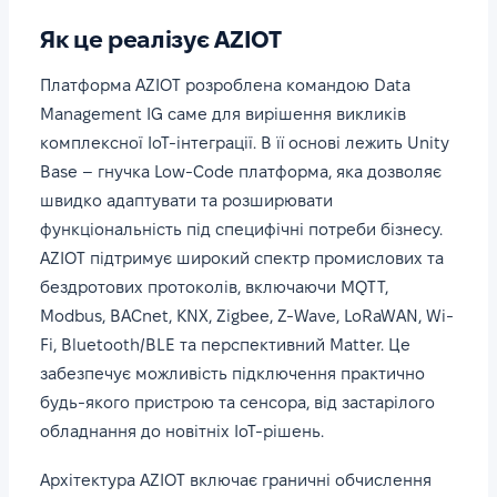
Як це реалізує AZIOT
Платформа AZIOT розроблена командою Data
Management IG саме для вирішення викликів
комплексної IoT-інтеграції. В її основі лежить Unity
Base – гнучка Low-Code платформа, яка дозволяє
швидко адаптувати та розширювати
функціональність під специфічні потреби бізнесу.
AZIOT підтримує широкий спектр промислових та
бездротових протоколів, включаючи MQTT,
Modbus, BACnet, KNX, Zigbee, Z-Wave, LoRaWAN, Wi-
Fi, Bluetooth/BLE та перспективний Matter. Це
забезпечує можливість підключення практично
будь-якого пристрою та сенсора, від застарілого
обладнання до новітніх IoT-рішень.
Архітектура AZIOT включає граничні обчислення