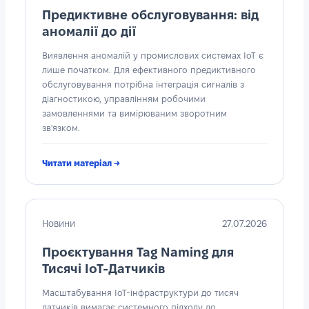
Предиктивне обслуговування: від
аномалії до дії
Виявлення аномалій у промислових системах IoT є
лише початком. Для ефективного предиктивного
обслуговування потрібна інтеграція сигналів з
діагностикою, управлінням робочими
замовленнями та вимірюваним зворотним
зв'язком.
Читати матеріал →
Новини
27.07.2026
Проєктування Tag Naming для
Тисячі IoT-Датчиків
Масштабування IoT-інфраструктури до тисяч
датчиків вимагає системного підходу до