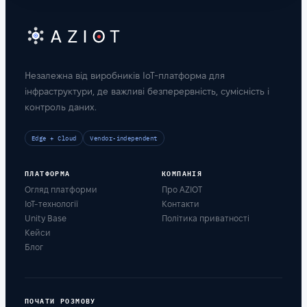
Незалежна від виробників IoT-платформа для
інфраструктури, де важливі безперервність, сумісність і
контроль даних.
Edge + Cloud
Vendor-independent
ПЛАТФОРМА
КОМПАНІЯ
Огляд платформи
Про AZIOT
IoT-технології
Контакти
Unity Base
Політика приватності
Кейси
Блог
ПОЧАТИ РОЗМОВУ