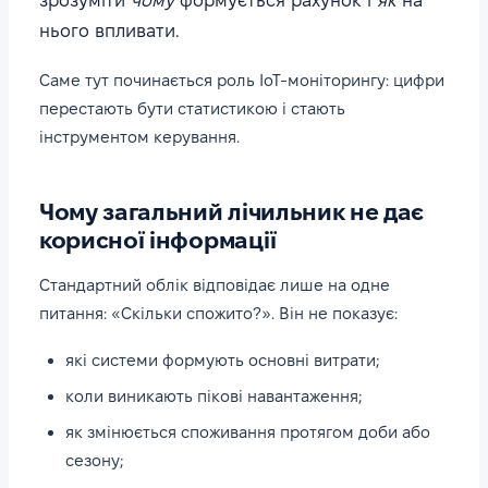
зрозуміти
чому
формується рахунок і
як
на
нього впливати.
Саме тут починається роль IoT-моніторингу: цифри
перестають бути статистикою і стають
інструментом керування.
Чому загальний лічильник не дає
корисної інформації
Стандартний облік відповідає лише на одне
питання: «Скільки спожито?». Він не показує:
які системи формують основні витрати;
коли виникають пікові навантаження;
як змінюється споживання протягом доби або
сезону;