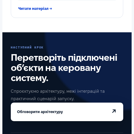
Читати матеріал →
НАСТУПНИЙ КРОК
Перетворіть підключені
об’єкти на керовану
систему.
Спроєктуємо архітектуру, межі інтеграцій та
практичний сценарій запуску.
↗
Обговорити архітектуру