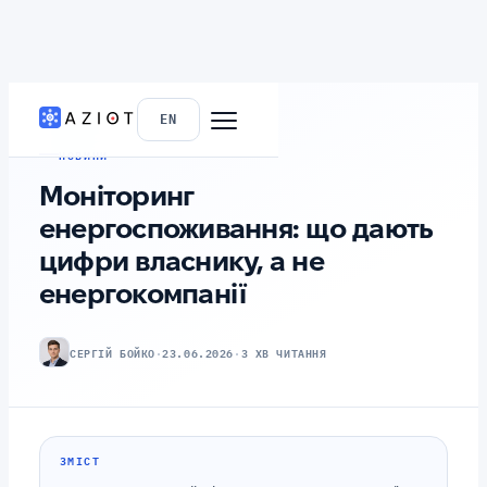
ГОЛОВНА
›
БЛОГ
EN
НОВИНИ
Моніторинг
енергоспоживання: що дають
цифри власнику, а не
енергокомпанії
СЕРГІЙ БОЙКО
·
23.06.2026
·
3 ХВ ЧИТАННЯ
ЗМІСТ