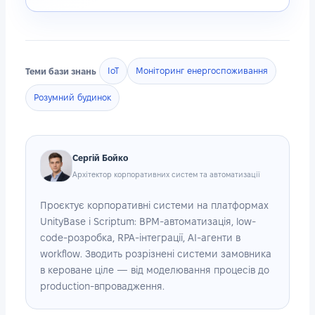
Теми бази знань
IoT
Моніторинг енергоспоживання
Розумний будинок
Сергій Бойко
Архітектор корпоративних систем та автоматизації
Проєктує корпоративні системи на платформах
UnityBase і Scriptum: BPM-автоматизація, low-
code-розробка, RPA-інтеграції, AI-агенти в
workflow. Зводить розрізнені системи замовника
в кероване ціле — від моделювання процесів до
production-впровадження.